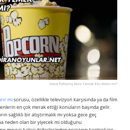
Gece Patlamış Mısır Yemek Kilo Aldırır mı?
rır mı
sorusu, özellikle televizyon karşısında ya da film
venlerin en çok merak ettiği konuların başında gelir.
ırın sağlıklı bir atıştırmalık mı yoksa gece geç
şına neden olan bir yiyecek mi olduğunu
mış mısırın kalori değerlerinden porsiyon kontrolüne,