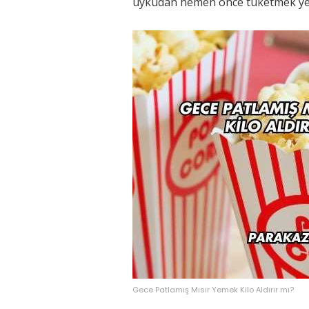
uykudan hemen önce tüketmek yer
Gece Patlamış Mısır Yemek Kilo Aldırır mı?