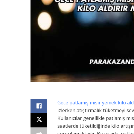
Gece patlamış mısır yemek kilo aldı
izlerken atıştırmalık tüketmeyi se
Kullanıcılar genellikle patlamış mıs
saatlerde tüketildiğinde kilo artı
sorgulamaktadır. Bu yazıda, patla