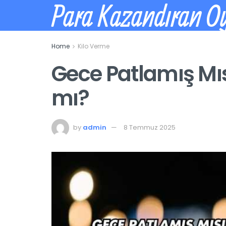
Para Kazandıran O
Home
Kilo Verme
Gece Patlamış Mıs
mı?
by
admin
8 Temmuz 2025