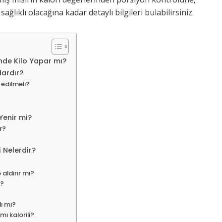
ağlıklı olacağına kadar detaylı bilgileri bulabilirsiniz.
nde Kilo Yapar mı?
dardır?
 edilmeli?
Yenir mi?
r?
 Nelerdir?
aldırır mı?
i?
ı mı?
ı kalorili?