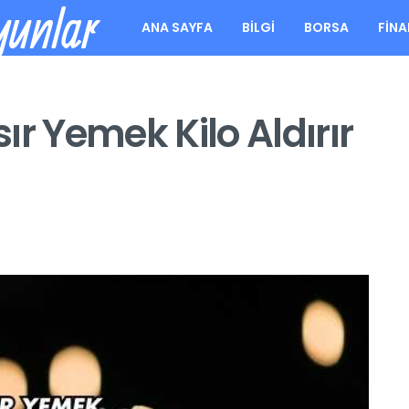
yunlar
ANA SAYFA
BILGI
BORSA
FIN
ır Yemek Kilo Aldırır