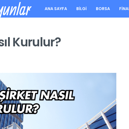
yunlar
ANA SAYFA
BILGI
BORSA
FIN
ıl Kurulur?