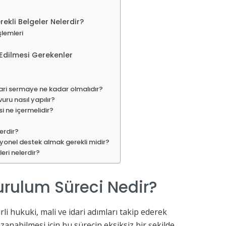
ekli Belgeler Nelerdir?
lemleri
Edilmesi Gerekenler
ari sermaye ne kadar olmalıdır?
uru nasıl yapılır?
i ne içermelidir?
erdir?
yonel destek almak gerekli midir?
eri nelerdir?
urulum Süreci Nedir?
li hukuki, mali ve idari adımları takip ederek
kazanabilmesi için bu sürecin eksiksiz bir şekilde