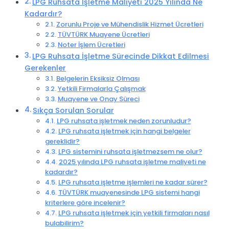
LPG Ruhsata İşletme Maliyeti 2025 Yılında Ne
Kadardır?
Zorunlu Proje ve Mühendislik Hizmet Ücretleri
TÜVTÜRK Muayene Ücretleri
Noter İşlem Ücretleri
LPG Ruhsata İşletme Sürecinde Dikkat Edilmesi
Gerekenler
Belgelerin Eksiksiz Olması
Yetkili Firmalarla Çalışmak
Muayene ve Onay Süreci
Sıkça Sorulan Sorular
LPG ruhsata işletmek neden zorunludur?
LPG ruhsata işletmek için hangi belgeler
gereklidir?
LPG sistemini ruhsata işletmezsem ne olur?
2025 yılında LPG ruhsata işletme maliyeti ne
kadardır?
LPG ruhsata işletme işlemleri ne kadar sürer?
TÜVTÜRK muayenesinde LPG sistemi hangi
kriterlere göre incelenir?
LPG ruhsata işletmek için yetkili firmaları nasıl
bulabilirim?