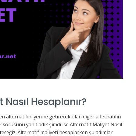
t Nasıl Hesaplanır?
len alternatifini yerine getirecek olan diğer alternatifin
ir sorusunu yanıtladık şimdi ise Alternatif Maliyet Nasıl
teceğiz. Alternatif maliyeti hesaplarken şu adımlar