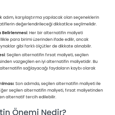
İlk adım, karşılaştırma yapılacak olan seçeneklerin
tiflerin değerlendirileceği dikkatlice seçilmelidir.
n Belirlenmesi
: Her bir alternatifin maliyeti
llikle para birimi üzerinden ifade edilir, ancak
lar gibi farklı ölçütler de dikkate alınabilir.
esi
: Seçilen alternatifin fırsat maliyeti, seçilen
inden vazgeçilen en iyi alternatifin maliyetidir. Bu
 alternatifin sağlayacağı faydaların kaybı olarak
rılması
: Son adımda, seçilen alternatifin maliyeti ile
. Eğer seçilen alternatifin maliyeti, fırsat maliyetinden
 alternatif tercih edilebilir.
etin Önemi Nedir?