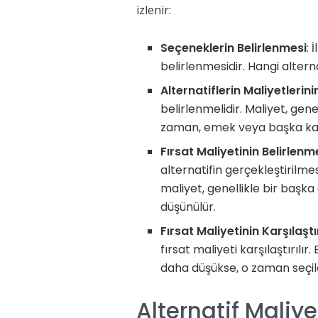
izlenir:
Seçeneklerin Belirlenmesi
: 
belirlenmesidir. Hangi alterna
Alternatiflerin Maliyetlerini
belirlenmelidir. Maliyet, gene
zaman, emek veya başka kaynak
Fırsat Maliyetinin Belirlenm
alternatifin gerçekleştirilmes
maliyet, genellikle bir başka
düşünülür.
Fırsat Maliyetinin Karşılaştı
fırsat maliyeti karşılaştırılır
daha düşükse, o zaman seçilen
Alternatif Maliy