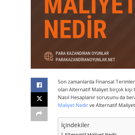
Son zamanlarda Finansal Terimler 
olan Alternatif Maliyet birçok kişi
Nasıl Hesaplanır sorusunu da ber
Maliyet Nedir
ve Alternatif Maliyet
İçindekiler
Alternatif Maliyet Nedir