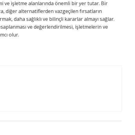
 ve işletme alanlarında önemli bir yer tutar. Bir
ra, diğer alternatiflerden vazgeçilen fırsatların
k, daha sağlıklı ve bilinçli kararlar almayı sağlar.
esaplanması ve değerlendirilmesi, işletmelerin ve
mcı olur.