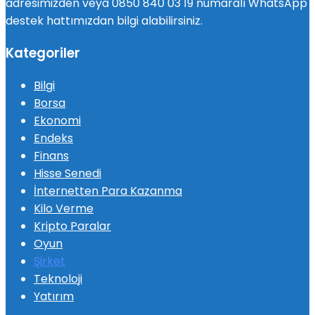
adresimizden veya 0850 840 03 19 numaralı WhatsApp
destek hattımızdan bilgi alabilirsiniz.
Kategoriler
Bilgi
Borsa
Ekonomi
Endeks
Finans
Hisse Senedi
İnternetten Para Kazanma
Kilo Verme
Kripto Paralar
Oyun
Şirket
Teknoloji
Yatırım