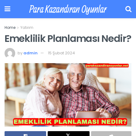
Para Kazandıran Oyunlar
Home
Yatırım
Emeklilik Planlaması Nedir?
by
admin
15 Şubat 2024