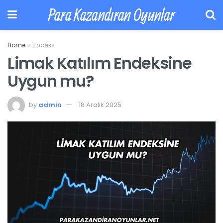
Para Kazandıran Oyunlar
Home
Endeks
Limak Katılım Endeksine
Uygun mu?
by
admin
18 Aralık 2025