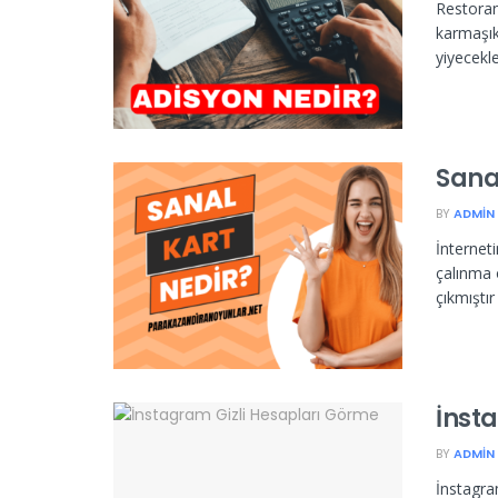
Restoran
karmaşıkl
yiyecekle
Sanal
BY
ADMIN
İnterneti
çalınma 
çıkmıştır 
İnst
BY
ADMIN
İnstagra