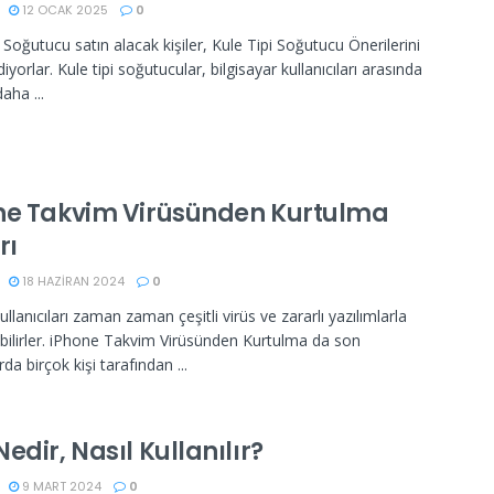
12 OCAK 2025
0
 Soğutucu satın alacak kişiler, Kule Tipi Soğutucu Önerilerini
yorlar. Kule tipi soğutucular, bilgisayar kullanıcıları arasında
aha ...
ne Takvim Virüsünden Kurtulma
rı
18 HAZIRAN 2024
0
llanıcıları zaman zaman çeşitli virüs ve zararlı yazılımlarla
abilirler. iPhone Takvim Virüsünden Kurtulma da son
a birçok kişi tarafından ...
edir, Nasıl Kullanılır?
9 MART 2024
0