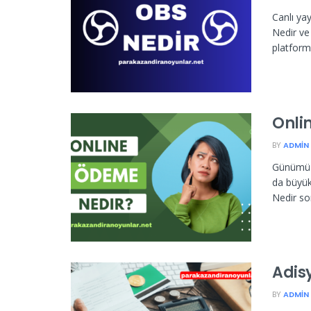
Canlı ya
Nedir ve 
platforml
Onli
BY
ADMIN
Günümüzde
da büyü
Nedir sor
Adis
BY
ADMIN