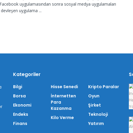
. Facebook uygulamasından sonra sosyal medya uygulamaları
 devleşen uygulama ...
Kategoriler
S
Bilgi
Hisse Senedi
Kripto Paralar
a
Borsa
İnternetten
Oyun
Para
Ekonomi
Şirket
er
Kazanma
Endeks
Teknoloji
Kilo Verme
Finans
Yatırım