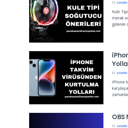
BY
ADMIN
Kule Tipi
merak edi
giderek d
iPho
Yolla
BY
ADMIN
iPhone ku
karşılaş
zamanlard
OBS N
BY
ADMIN