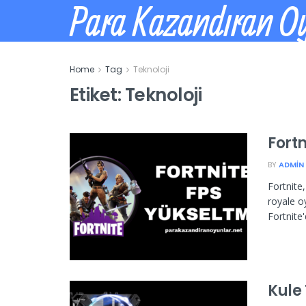
Para Kazandıran O
Home
Tag
Teknoloji
Etiket:
Teknoloji
Fortn
BY
ADMIN
Fortnite
royale o
Fortnite
Kule 