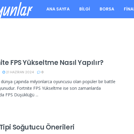
yunlar
ANA SAYFA
BILGI
BORSA
FIN
ite FPS Yükseltme Nasıl Yapılır?
21 HAZIRAN 2024
0
, dünya çapında milyonlarca oyuncusu olan popüler bir battle
yunudur. Fortnite FPS Yükseltme ise son zamanlarda
'da FPS Düşüklüğü ...
Tipi Soğutucu Önerileri