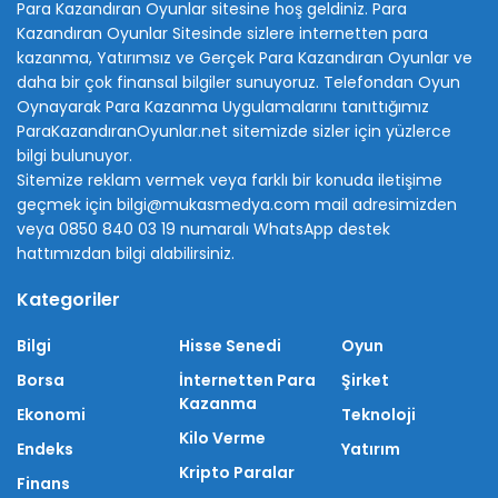
Para Kazandıran Oyunlar sitesine hoş geldiniz.
Para
Kazandıran Oyunlar
Sitesinde sizlere internetten para
kazanma, Yatırımsız ve Gerçek Para Kazandıran Oyunlar ve
daha bir çok finansal bilgiler sunuyoruz. Telefondan Oyun
Oynayarak Para Kazanma Uygulamalarını tanıttığımız
ParaKazandıranOyunlar.net sitemizde sizler için yüzlerce
bilgi bulunuyor.
Sitemize reklam vermek veya farklı bir konuda iletişime
geçmek için bilgi@mukasmedya.com mail adresimizden
veya 0850 840 03 19 numaralı WhatsApp destek
hattımızdan bilgi alabilirsiniz.
Kategoriler
Bilgi
Hisse Senedi
Oyun
Borsa
İnternetten Para
Şirket
Kazanma
Ekonomi
Teknoloji
Kilo Verme
Endeks
Yatırım
Kripto Paralar
Finans