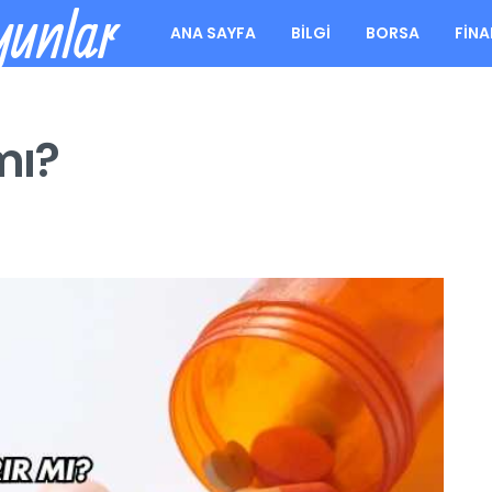
yunlar
ANA SAYFA
BILGI
BORSA
FIN
mı?