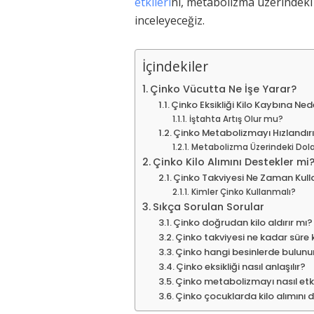
etkileri
ni, metabolizma üzerindeki 
inceleyeceğiz.
İçindekiler
Çinko Vücutta Ne İşe Yarar?
Çinko Eksikliği Kilo Kaybına Ne
İştahta Artış Olur mu?
Çinko Metabolizmayı Hızlandırı
Metabolizma Üzerindeki Dolayl
Çinko Kilo Alımını Destekler mi
Çinko Takviyesi Ne Zaman Kull
Kimler Çinko Kullanmalı?
Sıkça Sorulan Sorular
Çinko doğrudan kilo aldırır mı?
Çinko takviyesi ne kadar süre k
Çinko hangi besinlerde bulunu
Çinko eksikliği nasıl anlaşılır?
Çinko metabolizmayı nasıl etk
Çinko çocuklarda kilo alımını 