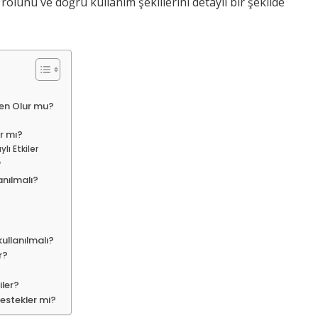
rolünü ve doğru kullanım şekillerini detaylı bir şekilde
den Olur mu?
r mı?
ı Etkiler
?
anılmalı?
ullanılmalı?
r?
iler?
destekler mi?